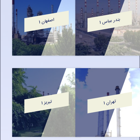
بندر عباس
اصفهان
1
1
تهران
تبریز
1
1