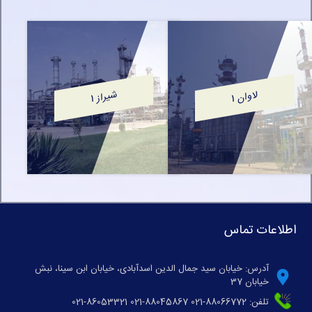
لاوان
شیراز
1
1
اطلاعات تماس
آدرس: خیابان سید جمال الدین اسدآبادی، خیابان ابن سینا، نبش
خیابان 37
تلفن: 88066772-021 88045867-021 86053321-021