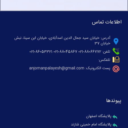
اطلاعات تماس
آدرس: خیابان سید جمال الدین اسدآبادی، خیابان ابن سینا، نبش
خیابان 37
تلفن: 88066772-021 88045867-021 86053321-021
تلفکس:
پست الکترونیک: anjomanpalayesh@gmail.com
پیوندها
پالایشگاه اصفهان
پالایشگاه امام خمینی شازند