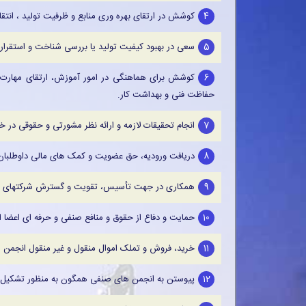
4
کوشش در ارتقای بهره وری منابع و ظرفیت تولید ، انتقا
5
سعی در بهبود کیفیت تولید یا بررسی شناخت و استقرار
6
کوشش برای هماهنگی در امور آموزش، ارتقای مهارت و ت
حفاظت فنی و بهداشت کار.
7
انجام تحقیقات لازمه و ارائه نظر مشورتی و حقوقی در 
8
دریافت ورودیه، حق عضویت و کمک های مالی داوطلبان 
9
همکاری در جهت تأسیس، تقویت و گسترش شرکتهای تعاو
10
حمایت و دفاع از حقوق و منافع صنفی و حرفه ای اعضا ا
11
خرید، فروش و تملک اموال منقول و غیر منقول انجمن ص
12
پیوستن به انجمن های صنفی همگون به منظور تشکیل ی