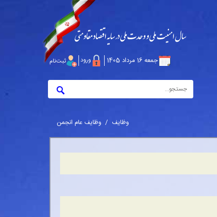
جمعه 16 مرداد 1405
ورود
ثبت‌نام
وظایف
/
وظایف عام انجمن