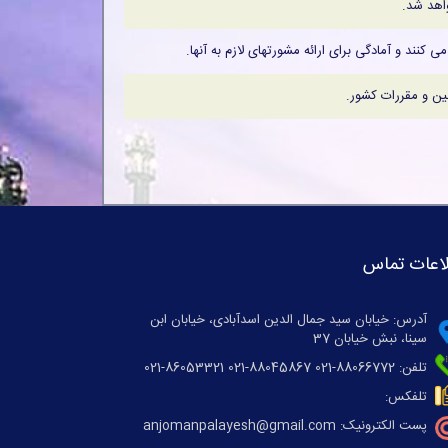
اهد شد.
نند و آمادگی برای ارائه مشورتهای لازم به آنها.
ین و مقررات کشور.
اعات تماس
آدرس: خیابان سید جمال الدین اسدآبادی، خیابان ابن
سینا، نبش خیابان 37
تلفن: 88066772-021 88045867-021 86053321-021
تلفکس:
پست الکترونیک: anjomanpalayesh@gmail.com