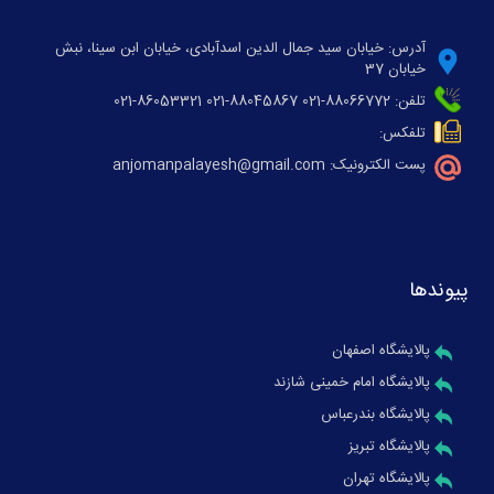
آدرس: خیابان سید جمال الدین اسدآبادی، خیابان ابن سینا، نبش
خیابان 37
تلفن: 88066772-021 88045867-021 86053321-021
تلفکس:
پست الکترونیک: anjomanpalayesh@gmail.com
پیوندها
پالایشگاه اصفهان
پالایشگاه امام خمینی شازند
پالایشگاه بندرعباس
پالایشگاه تبریز
پالایشگاه تهران